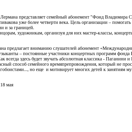
 Лермана представляет семейный абонемент "Фонд Владимира 
вакова уже более четверти века. Цель организации – помогать 
ии и за границей.
нцорам, художникам, организуя для них мастер-классы, концер
мана предлагает вниманию слушателей абонемент «Международ
музыканты – постоянные участники концертных программ фонда 
к всегда здесь будет звучать абсолютная классика - Паганини и
красный способ семейного времяпрепровождения, который не пр
гобоистами..., но еще и мотивирует многих детей к занятиям м
 18 мая