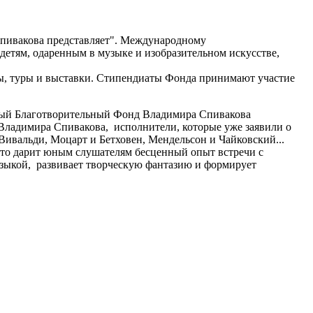
Спивакова представляет". Международному
детям, одаренным в музыке и изобразительном искусстве,
ты, туры и выставки. Стипендиаты Фонда принимают участие
ный Благотворительный Фонд Владимира Спивакова
Владимира Спивакова, исполнители, которые уже заявили о
 Вивальди, Моцарт и Бетховен, Мендельсон и Чайковский...
осто дарит юным слушателям бесценный опыт встречи с
узыкой, развивает творческую фантазию и формирует